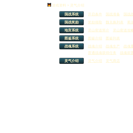
游戏资料 > 灵气介绍
国战系统
开启条件
国战准备
国战
国战奖励
奖励领取
魏兑换列表
蜀
地宫系统
灵山密道简介
灵山密道攻
图鉴系统
图鉴介绍
图鉴列表
战魂系统
战魂介绍
战魂生产
战魂
普通战魂获得任务
战魂前
灵气介绍
灵气介绍
灵气商店