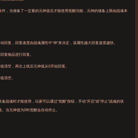
条件，当储备了一定量的元神值后才能使用觉醒功能，元神的储备上限由战魂本
回复，回复速度由战魂属性中“神”来决定，该属性越大回复速度越快。
回复物品进行回复。
值清空，再次上线后元神值从0开始回复。
值清空。
备战魂时才能使用，玩家可以通过“觉醒”按钮，手动“开启”或“停止”战魂的状
值。当元神值为0时觉醒会自动停止。