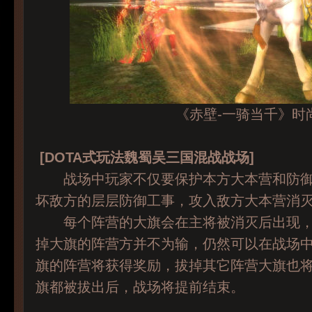
《赤壁-一骑当千》时
[DOTA式玩法魏蜀吴三国混战战场]
战场中玩家不仅要保护本方大本营和防御
坏敌方的层层防御工事，攻入敌方大本营消
每个阵营的大旗会在主将被消灭后出现，
掉大旗的阵营方并不为输，仍然可以在战场
旗的阵营将获得奖励，拔掉其它阵营大旗也
旗都被拔出后，战场将提前结束。