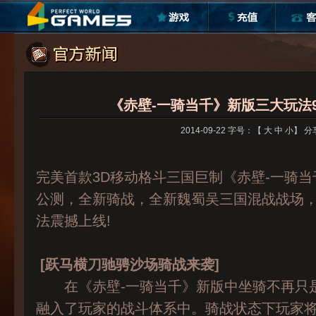
《赤壁-一骑当千》新版三大玩法
2014-09-22 字号：【
大
中
小
】
分
完美首款3D移动格斗三国巨制《赤壁-一骑
公测，全新骑战，全新魏蜀吴三国混战战场
法震撼上线!
[跃马横刀驰骋沙场骑战来袭]
在《赤壁-一骑当千》新版中坐骑不再只是
融入了玩家的战斗体系中。骑战状态下玩家