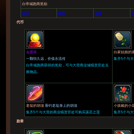
白帝城跑商奖励
代币
勋章
宝物
代币
金露珠
白家姑娘的
一颗恒久远，价值永流传
集齐5个与
白帝城跑商获得的奖励，可与大营商业城犒赏官处兑
换物品。
老翁的胡须
垂钓老翁身上的胡须
小孩戴的小
集齐5个与大营的商业犒赏官处可购买菡萏之莲
集齐5个与
勋章