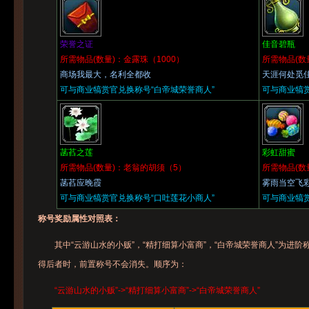
荣誉之证
佳音碧瓶
所需物品(数量)：金露珠（1000）
所需物品(数
商场我最大，名利全都收
天涯何处觅
可与商业犒赏官兑换称号“白帝城荣誉商人”
可与商业犒赏
菡萏之莲
彩虹甜蜜
所需物品(数量)：老翁的胡须（5）
所需物品(数
菡萏应晚霞
雾雨当空飞
可与商业犒赏官兑换称号“口吐莲花小商人”
可与商业犒赏
称号奖励属性对照表：
其中“云游山水的小贩”，“精打细算小富商”，“白帝城荣誉商人”为进
得后者时，前置称号不会消失。顺序为：
“云游山水的小贩”->“精打细算小富商”->“白帝城荣誉商人”