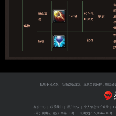
撼山震
70斗气
120秒
瞬发
量
岳
10体力
攻
锤神
被动
锤魂
效
抵制不良游戏，拒绝盗版游戏。注意自我保护，谨防受
客服中心
|
联系我们
|
用户协议
|
个人信息保护政策
|
C
（署）网出证（皖）字第013号
京网文
[2022]0044-009号