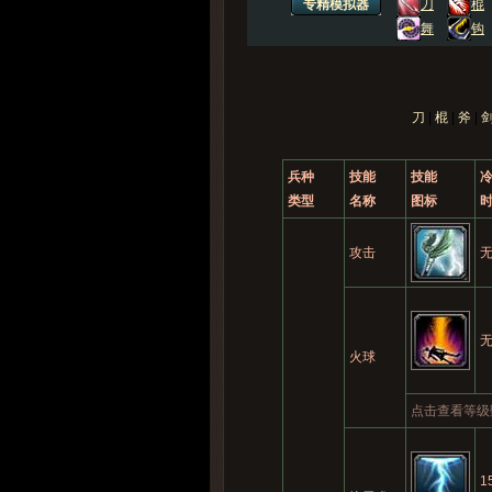
兵种
技能
技能
类型
名称
图标
攻击
火球
点击查看等级
1