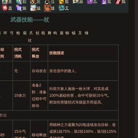
武器技能——杖
杖
冷却
招式
招式
技能描述
时间
消耗
释放
无
无
自动攻击
攻击选中的敌人。
准备2
向前方敌人施放一枚火球，对其造成
秒，准备
无
10体力
100%基础伤害，命中可获得10斗气。
过程中可
附加伤害随招式等级提升而提高。
移动
数值
用精神之力凝聚为闪电连续攻击目标，造
15斗气
成第1段75%，第2段100%，第3段125%
5秒
移动释放