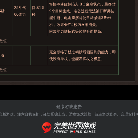
%机率使目标陷入电击麻痹状态，最多对
25斗气
持续1.5
5秒
9个目标生效。准备过程无法被打断类技
60体力
秒
能中断。电击麻痹将使目标减速3.5米/
秒，效果会在5秒内逐渐消失。
附加能力随招式等级提升而提高。
数值
完全领略了杖之精妙后领悟到的能力，即
被动
使没有持杖，也能发挥杖之极意。
数值
健康游戏忠告
盗版游戏。注意自我保护，谨防受骗上当。
适度游戏益脑，沉迷游戏伤身。合理安排