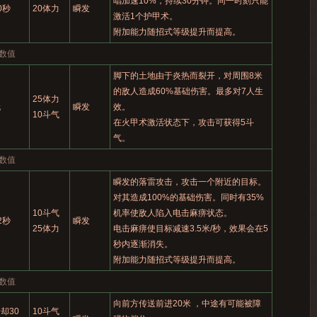
唱加速10%，持续30分钟。同一时刻只能
0秒
20体力
瞬发
激活1个护甲术。
附加能力随招式等级提升而提高。
数值
脚下的土地由于炎热而裂开，对周围8米
的敌人造成60%基础伤害。最多对7人生
25体力
无
瞬发
效。
10斗气
在火甲术激活状态下，攻击可获得5斗
气。
数值
瞬发的落雷攻击，攻击一个附近的目标。
对其造成100%的基础伤害。同时有35%
10斗气
机率使敌人陷入电击麻痹状态。
2秒
瞬发
25体力
电击麻痹使目标减速3.5米/秒，效果会在5
秒内逐渐消失。
附加能力随招式等级提升而提高。
数值
向前方传送前进20米 ，中途有可能被障
却30
10斗气