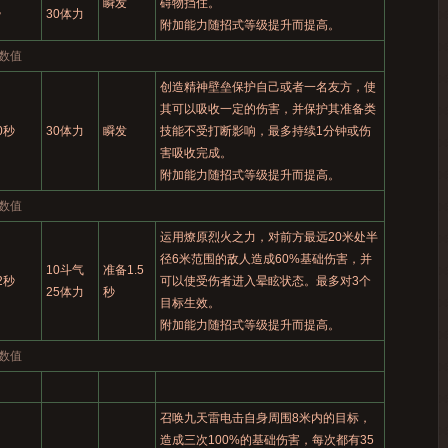
瞬发
碍物挡住。
秒
30体力
附加能力随招式等级提升而提高。
数值
创造精神壁垒保护自己或者一名友方，使
其可以吸收一定的伤害，并保护其准备类
0秒
30体力
瞬发
技能不受打断影响，最多持续1分钟或伤
害吸收完成。
附加能力随招式等级提升而提高。
数值
运用燎原烈火之力，对前方最远20米处半
径6米范围的敌人造成60%基础伤害，并
10斗气
准备1.5
2秒
可以使受伤者进入晕眩状态。最多对3个
25体力
秒
目标生效。
附加能力随招式等级提升而提高。
数值
召唤九天雷电击自身周围8米内的目标，
造成三次100%的基础伤害，每次都有35