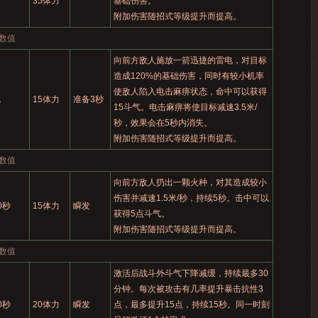
35体力
基础伤害。
附加伤害随招式等级提升而提高。
数值
向前方敌人施放一箭迅捷的雷电，对目标
造成120%的基础伤害，同时有较小机率
使敌人陷入电击麻痹状态，命中可以获得
无
15体力
准备3秒
15斗气。电击麻痹将使目标减速3.5米/
秒，效果会在5秒内消失。
附加伤害随招式等级提升而提高。
数值
向前方敌人扔出一颗火种，对其造成较小
伤害并减速1.5米/秒，持续5秒。击中可以
0秒
15体力
瞬发
获得5点斗气。
附加伤害随招式等级提升而提高。
数值
激活后战斗外斗气下降减缓，持续最多30
分钟。每次被攻击有几率提升暴击抗性3
0秒
20体力
瞬发
点，最多提升15点，持续15秒。同一时刻