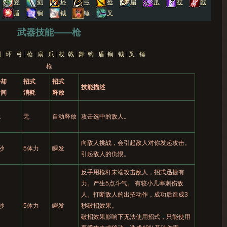
武器技能——枪
枪
冷却
招式
招式
技能描述
时间
消耗
释放
无
无
自动释放
攻击选中的敌人。
向敌人挑战，会引起敌人对你发起攻击。
秒
5体力
瞬发
引起敌人的仇恨。
反手用枪杆末端攻击敌人，招式迅捷有
力。产生5点斗气。 有较小几率刺伤敌
人。打断敌人的出招动作，成功后造成3
秒
5体力
瞬发
秒破招效果。
破招效果影响下无法使用招式，只能使用