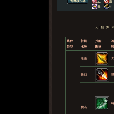
兵种
技能
技能
类型
名称
图标
攻击
挑战
8
6
挑击