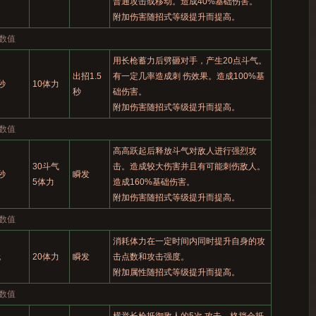
普通攻击或移动。造成40%基础伤害。
附加伤害随招式等级提升而提高。
数值
用长枪蓄力后劈砸对手，产生20点斗气。
出招1.5
有一定几率造成刺 伤效果。造成100%基
秒
10体力
秒
础伤害。
附加伤害随招式等级提升而提高。
数值
高高跃起后释放斗气对敌人进行强烈攻
30斗气
击。造成较大伤害并且有可能刺伤敌人。
秒
瞬发
5体力
造成160%基础伤害。
附加伤害随招式等级提升而提高。
数值
消耗体力在一定时间内同时提升自身的攻
无
20体力
瞬发
击点数和攻击强度。
附加属性随招式等级提升而提高。
数值