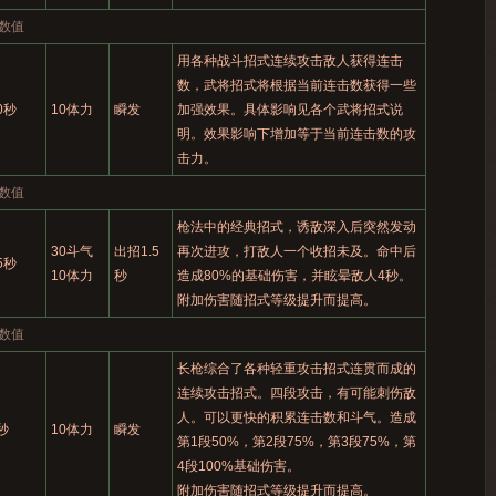
数值
用各种战斗招式连续攻击敌人获得连击
数，武将招式将根据当前连击数获得一些
0秒
10体力
瞬发
加强效果。具体影响见各个武将招式说
明。效果影响下增加等于当前连击数的攻
击力。
数值
枪法中的经典招式，诱敌深入后突然发动
30斗气
出招1.5
再次进攻，打敌人一个收招未及。命中后
5秒
10体力
秒
造成80%的基础伤害，并眩晕敌人4秒。
附加伤害随招式等级提升而提高。
数值
长枪综合了各种轻重攻击招式连贯而成的
连续攻击招式。四段攻击，有可能刺伤敌
人。可以更快的积累连击数和斗气。造成
秒
10体力
瞬发
第1段50%，第2段75%，第3段75%，第
4段100%基础伤害。
附加伤害随招式等级提升而提高。