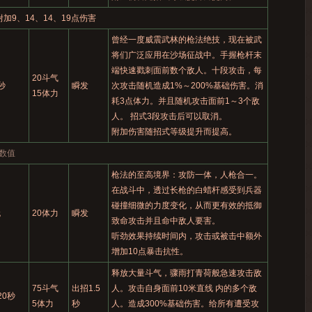
加9、14、14、19点伤害
曾经一度威震武林的枪法绝技，现在被武
将们广泛应用在沙场征战中。手握枪杆末
端快速戳刺面前数个敌人。十段攻击，每
20斗气
秒
瞬发
次攻击随机造成1%～200%基础伤害。消
15体力
耗3点体力。并且随机攻击面前1～3个敌
人。 招式3段攻击后可以取消。
附加伤害随招式等级提升而提高。
数值
枪法的至高境界：攻防一体，人枪合一。
在战斗中，透过长枪的白蜡杆感受到兵器
碰撞细微的力度变化，从而更有效的抵御
无
20体力
瞬发
致命攻击并且命中敌人要害。
听劲效果持续时间内，攻击或被击中额外
增加10点暴击抗性。
释放大量斗气，骤雨打青荷般急速攻击敌
75斗气
出招1.5
人。攻击自身面前10米直线 内的多个敌
20秒
5体力
秒
人。造成300%基础伤害。给所有遭受攻