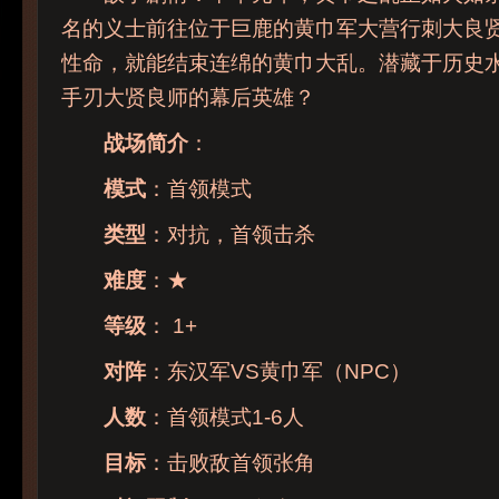
名的义士前往位于巨鹿的黄巾军大营行刺大良
性命，就能结束连绵的黄巾大乱。潜藏于历史
手刃大贤良师的幕后英雄？
战场简介
：
模式
：首领模式
类型
：对抗，首领击杀
难度
：★
等级
： 1+
对阵
：东汉军VS黄巾军（NPC）
人数
：首领模式1-6人
目标
：击败敌首领张角