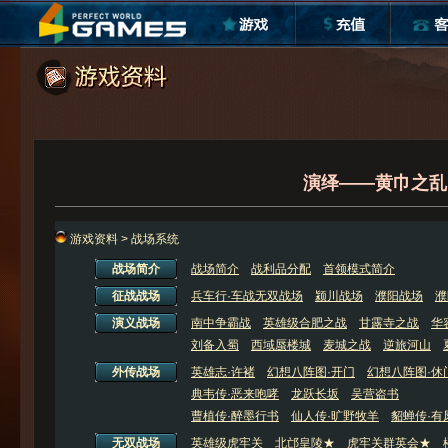
演绎——黄巾之乱